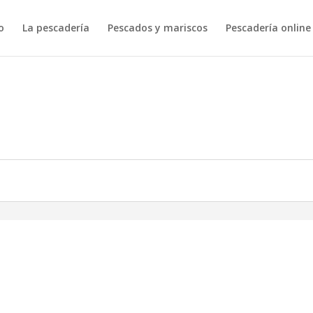
o
La pescadería
Pescados y mariscos
Pescadería online