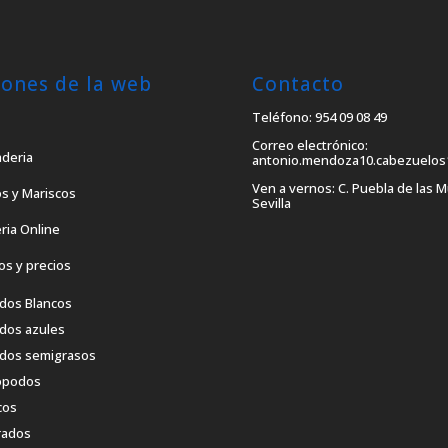
iones de la web
Contacto
Teléfono: 954 09 08 49
Correo electrónico:
aderia
antonio.mendoza10.cabezuelos
Ven a vernos: C. Puebla de las M
s y Mariscos
Sevilla
ria Online
os y precios
dos Blancos
dos azules
dos semigrasos
ópodos
cos
rados